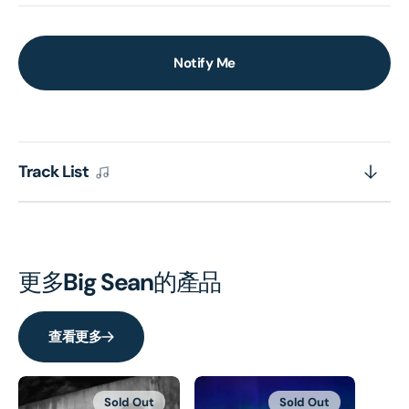
Notify Me
Track List
更多
Big Sean
的產品
查看更多
Sold Out
Sold Out