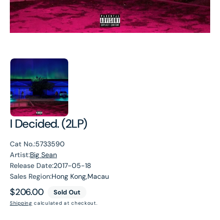
I Decided. (2LP)
Cat No.:
5733590
Artist:
Big Sean
Release Date:
2017-05-18
Sales Region:
Hong Kong,Macau
Regular
$206.00
Sold Out
price
Shipping
calculated at checkout.