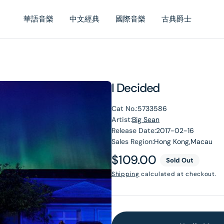
華語音樂
中文經典
國際音樂
古典爵士
I Decided
Cat No.:
5733586
Artist:
Big Sean
Release Date:
2017-02-16
Sales Region:
Hong Kong,Macau
Regular
$109.00
Sold Out
price
Shipping
calculated at checkout.
en
dia