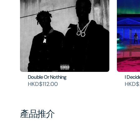
Double Or Nothing
I Decid
HKD$112.00
HKD$
產品推介