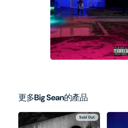
1
in
gal
vi
更多
Big Sean
的產品
Sold Out