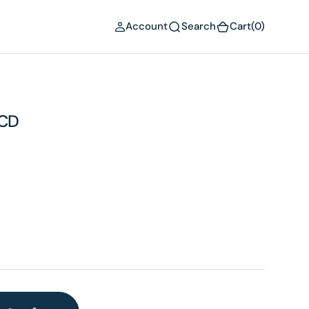
(0)
Account
Search
Cart
(0)
 CD