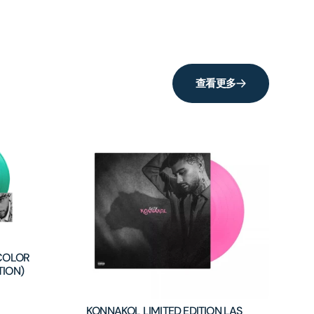
查看更多
COLOR
TION)
KONNAKOL LIMITED EDITION LAS