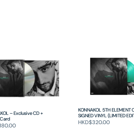
KONNAKOL 5TH ELEMENT 
OL – Exclusive CD +
SIGNED VINYL (LIMITED EDI
 Card
HKD$320.00
180.00