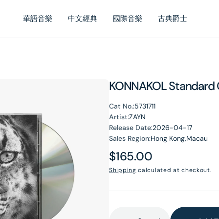
華語音樂
中文經典
國際音樂
古典爵士
KONNAKOL Standard
Cat No.:
5731711
Artist:
ZAYN
Release Date:
2026-04-17
Sales Region:
Hong Kong,Macau
Regular
$165.00
price
Shipping
calculated at checkout.
en
dia