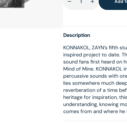
Add T
lery
Decrease
Increase
ew
quantity
quantity
for
for
KONNAKOL
KONNAKOL
Standard
Standard
Description
CD
CD
KONNAKOL, ZAYN’s fifth stud
inspired project to date.
sound fans first heard on 
Mind of Mine. KONNAKOL in i
percussive sounds with one
lies somewhere much deeper
reverberation of a time be
heritage for inspiration, t
understanding, knowing mor
comes from and where he i