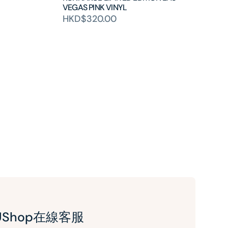
VEGAS PINK VINYL
HKD$320.00
UShop在線客服