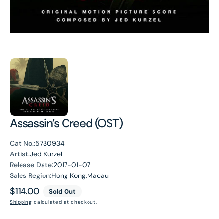
Assassin’s Creed (OST)
Cat No.:
5730934
Artist:
Jed Kurzel
Release Date:
2017-01-07
Sales Region:
Hong Kong,Macau
Regular
$114.00
Sold Out
price
Shipping
calculated at checkout.