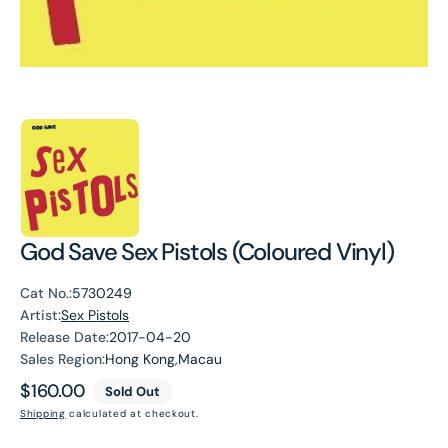
God Save Sex Pistols (Coloured Vinyl)
Cat No.:
5730249
Artist:
Sex Pistols
Release Date:
2017-04-20
Sales Region:
Hong Kong,Macau
Regular
$160.00
Sold Out
price
Shipping
calculated at checkout.