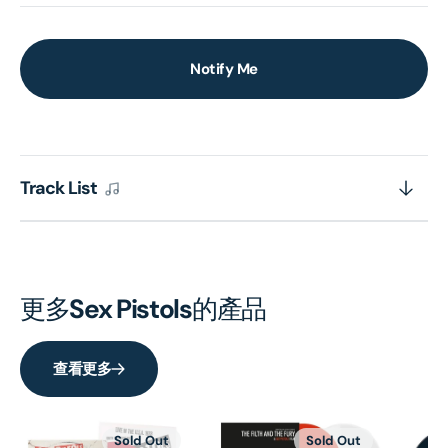
Notify Me
Track List
更多
Sex Pistols
的產品
查看更多
Sold Out
Sold Out