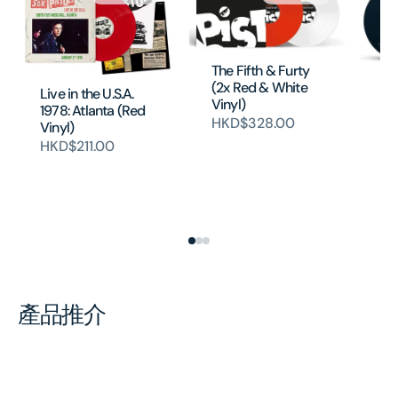
The Fifth & Furty
Th
(2x Red & White
Live in the U.S.A.
Re
Vinyl)
1978: Atlanta (Red
HK
HKD$328.00
Vinyl)
HKD$211.00
產品推介