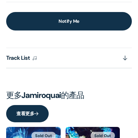
Notify Me
Track List
更多
Jamiroquai
的產品
查看更多
Sold Out
Sold Out