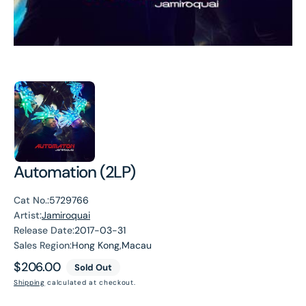
Automation (2LP)
Cat No.:
5729766
Artist:
Jamiroquai
Release Date:
2017-03-31
Sales Region:
Hong Kong,Macau
Regular
$206.00
Sold Out
price
Shipping
calculated at checkout.