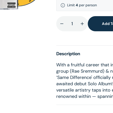
lery
Limit
4
per person
ew
Add T
Decrease
Increase
quantity
quantity
for
for
Same
Same
Difference
Difference
Description
CD
CD
With a fruitful career that
group (Rae Sremmurd) & nu
‘Same Difference' officiall
awaited debut Solo Album! 
versatile artistry taps int
renowned within — spannin