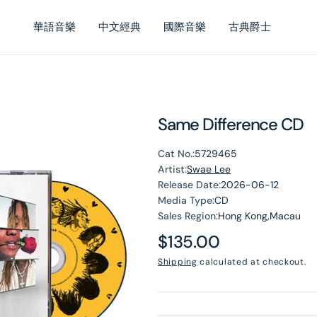
華語音樂
中文經典
國際音樂
古典爵士
Same Difference CD
Cat No.:
5729465
Artist:
Swae Lee
Release Date:
2026-06-12
Media Type:
CD
Sales Region:
Hong Kong,Macau
Regular
$135.00
en
price
Shipping
calculated at checkout.
dia