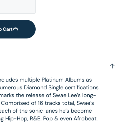
o Cart
 includes multiple Platinum Albums as
merous Diamond Single certifications,
y marks the release of Swae Lee’s long-
Comprised of 16 tracks total, Swae’s
o each of the sonic lanes he’s become
g Hip-Hop, R&B, Pop & even Afrobeat.