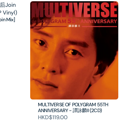
n Mix]
MULTIVERSE OF POLYGRAM 55TH
ANNIVERSARY - 譚詠麟II (2CD)
HKD$119.00