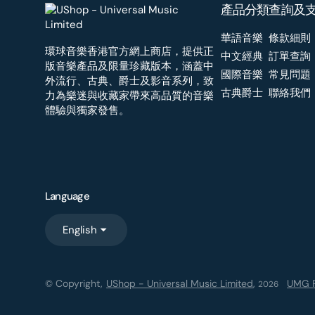
產品分類
查詢及
華語音樂
條款細則
環球音樂香港官方網上商店，提供正
中文經典
訂單查詢
版音樂產品及限量珍藏版本，涵蓋中
國際音樂
常見問題
外流行、古典、爵士及影音系列，致
古典爵士
聯絡我們
力為樂迷與收藏家帶來高品質的音樂
體驗與獨家發售。
Language
English
© Copyright,
UShop - Universal Music Limited
,
UMG R
2026