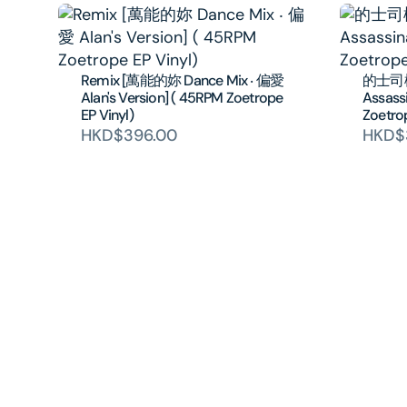
Remix [萬能的妳 Dance Mix ‧ 偏愛
的士司機 
Alan's Version] ( 45RPM Zoetrope
Assass
EP Vinyl)
Zoetrop
HKD$396.00
HKD$