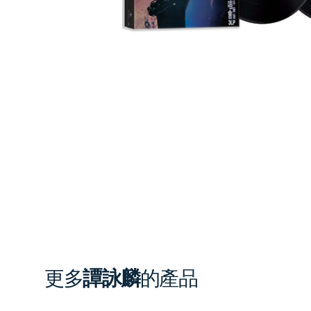
1
in
gal
vi
更多
譚詠麟
的產品