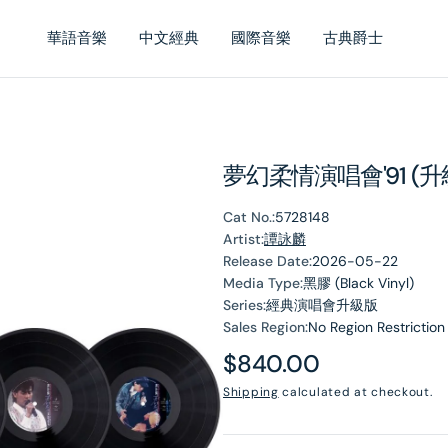
華語音樂
中文經典
國際音樂
古典爵士
夢幻柔情演唱會'91 (升級
Cat No.:
5728148
Artist:
譚詠麟
Release Date:
2026-05-22
Media Type:
黑膠 (Black Vinyl)
Series:
經典演唱會升級版
Sales Region:
No Region Restriction
Regular
$840.00
price
Shipping
calculated at checkout.
en
dia