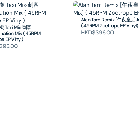
3xVinyl)
3xVinyl)
Alan Tam Remix [午夜皇后Joi
( 45RPM Zoetrope EP Vinyl)
Taxi Mix‧刺客
HKD$396.00
ination Mix ( 45RPM
e EP Vinyl)
396.00