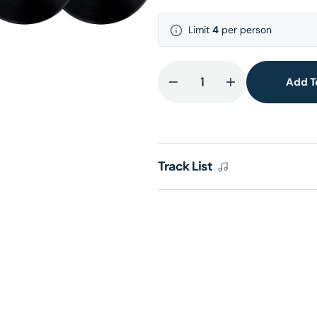
Limit
4
per person
lery
ew
Add T
Decrease
Increase
quantity
quantity
for
for
夢
夢
幻
幻
Track List
柔
柔
情
情
演
演
唱
唱
會
會
&#39;91
&#39;91
(升
(升
級
級
版
版