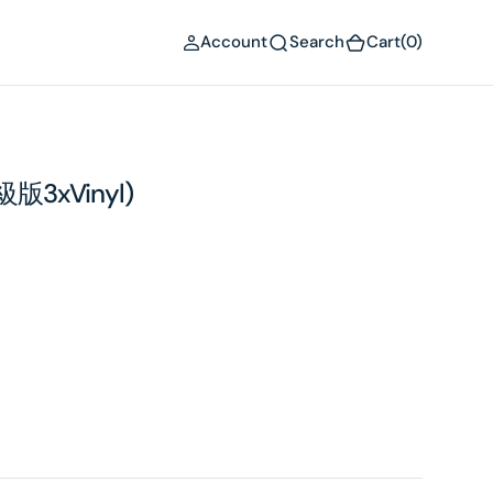
(0)
Account
Search
Cart
(0)
版3xVinyl)