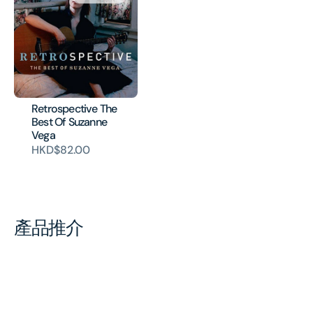
Retrospective The
Best Of Suzanne
Vega
HKD$82.00
產品推介