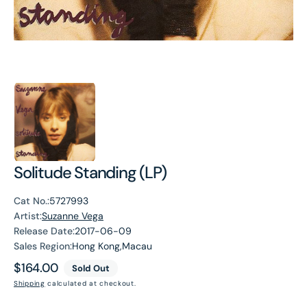
Solitude Standing (LP)
Cat No.:
5727993
Artist:
Suzanne Vega
Release Date:
2017-06-09
Sales Region:
Hong Kong,Macau
Regular
$164.00
Sold Out
price
Shipping
calculated at checkout.