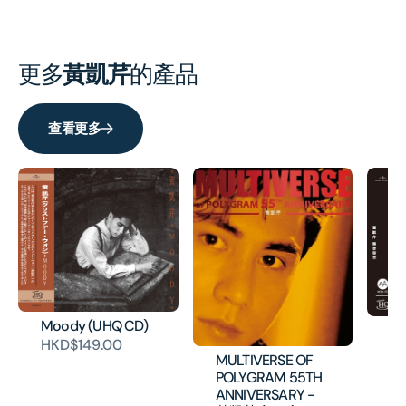
(4CD)
(4CD
[隨
[隨
機
機
更多
黃凱芹
的產品
附
附
送
送
Chris
Chris
查看更多
閃
閃
咭
咭
乙
乙
張]
張]
Moody (UHQ CD)
給
HKD$149.00
U
MULTIVERSE OF
碟
POLYGRAM 55TH
H
ANNIVERSARY -