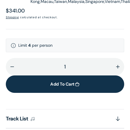
Kong,Macau,Taiwan,Malaysia,Singapore,Vietnam,Thai
Regular
$341.00
price
Shipping
calculated at checkout.
Limit
4
per person
Decrease
Incr
quantity
quant
for
for
Add To Cart
黃
黃
凱
凱
芹
芹
自
自
Track List
選
選
40TH
40T