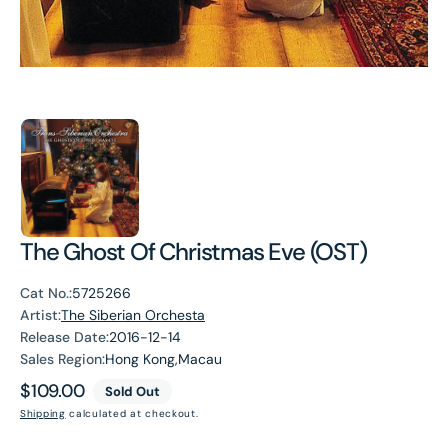
The Ghost Of Christmas Eve (OST)
Cat No.:
5725266
Artist:
The Siberian Orchesta
Release Date:
2016-12-14
Sales Region:
Hong Kong,Macau
Regular
$109.00
Sold Out
price
Shipping
calculated at checkout.