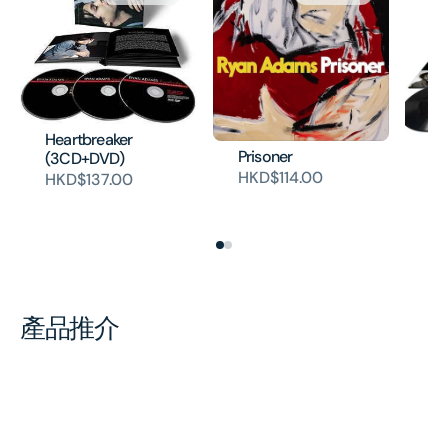
Heartbreaker
He
Prisoner
(3CD+DVD)
De
HKD$114.00
HKD$137.00
Ed
H
產品推介