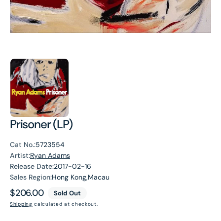
Prisoner (LP)
Cat No.:
5723554
Artist:
Ryan Adams
Release Date:
2017-02-16
Sales Region:
Hong Kong,Macau
Regular
$206.00
Sold Out
price
Shipping
calculated at checkout.