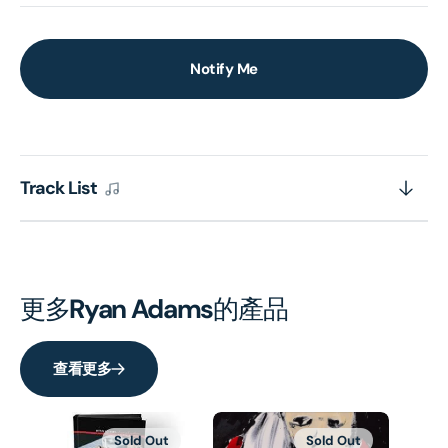
Notify Me
Track List
更多
Ryan Adams
的產品
查看更多
Sold Out
Sold Out