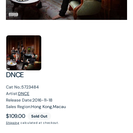
DNCE
Cat No.:
5723484
Artist:
DNCE
Release Date:
2016-11-18
Sales Region:
Hong Kong,Macau
Regular
$109.00
Sold Out
price
Shipping
calculated at checkout.