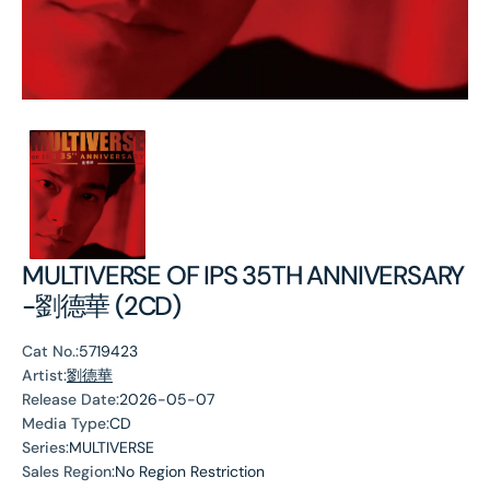
MULTIVERSE OF IPS 35TH ANNIVERSARY
-劉德華 (2CD)
Cat No.:
5719423
Artist:
劉德華
Release Date:
2026-05-07
Media Type:
CD
Series:
MULTIVERSE
Sales Region:
No Region Restriction