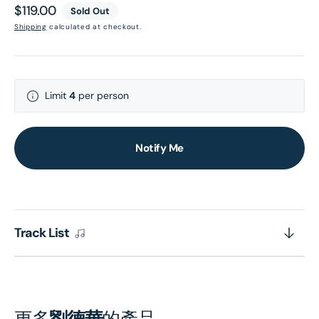
Regular
$119.00
Sold Out
price
Shipping
calculated at checkout.
Limit
4
per person
Notify Me
Track List