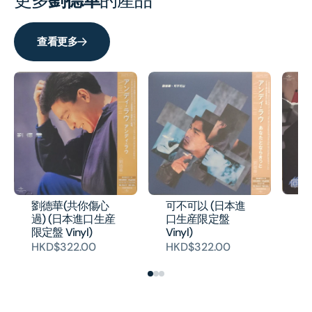
更多
劉德華
的產品
查看更多
回
可不可以 (日本進
劉德華(共你傷心
進
口生産限定盤
過) (日本進口生産
Vi
Vinyl)
限定盤 Vinyl)
H
HKD$322.00
HKD$322.00