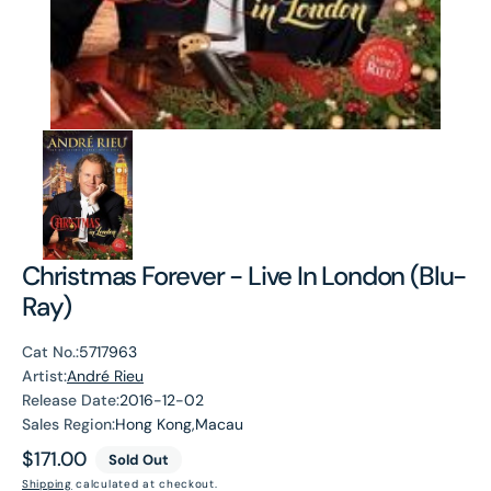
Christmas Forever - Live In London (Blu-
Ray)
Cat No.:
5717963
Artist:
André Rieu
Release Date:
2016-12-02
Sales Region:
Hong Kong,Macau
Regular
$171.00
Sold Out
price
Shipping
calculated at checkout.