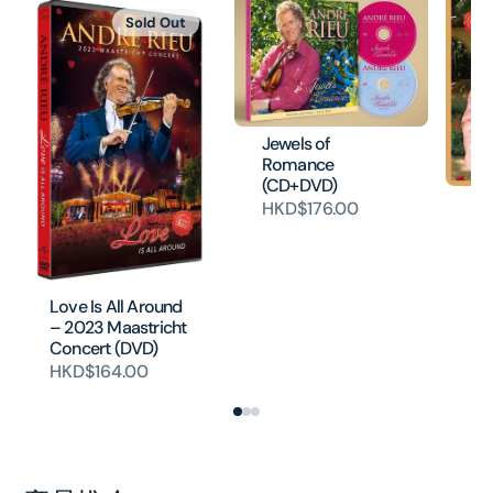
Sold Out
Jewels of
Romance
(CD+DVD)
A
HKD$176.00
HK
Love Is All Around
– 2023 Maastricht
Concert (DVD)
HKD$164.00