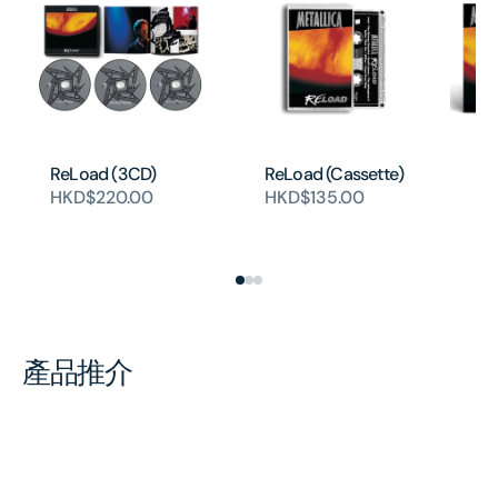
ReLoad (3CD)
ReLoad (Cassette)
Re
Tr
HKD$220.00
HKD$135.00
'F
H
產品推介