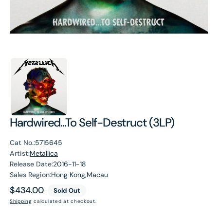
Hardwired...To Self-Destruct (3LP)
Cat No.:
5715645
Artist:
Metallica
Release Date:
2016-11-18
Sales Region:
Hong Kong,Macau
Regular
$434.00
Sold Out
price
Shipping
calculated at checkout.