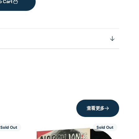
o Cart
查看更多
Sold Out
Sold Out