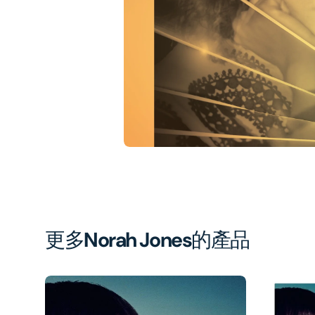
1
in
gal
vi
更多
Norah Jones
的產品