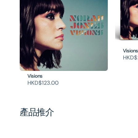
Visions
HKD$2
Visions
HKD$123.00
產品推介