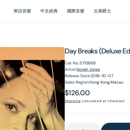
華語音樂
中文經典
國際音樂
古典爵士
Day Breaks (Deluxe Ed
Cat No.:
5713668
Artist:
Norah Jones
Release Date:
2016-10-07
Sales Region:
Hong Kong,Macau
Regular
$126.00
price
Shipping
calculated at checkout.
en
dia