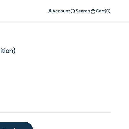
(0)
Account
Search
Cart
(0)
ition)