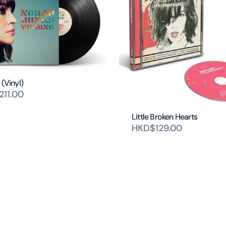
 (Vinyl)
11.00
Little Broken Hearts
HKD$129.00