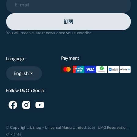
E-mail
訂閱
You will receive latest news once you subscribe
Payment
Language
English
Follow Us On Social
© Copyright,
UShop - Universal Music Limited
,
UMG Reservation
2026
of Rights