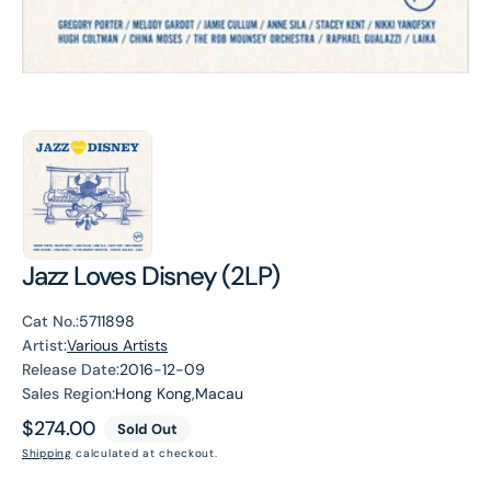
Jazz Loves Disney (2LP)
Cat No.:
5711898
Artist:
Various Artists
Release Date:
2016-12-09
Sales Region:
Hong Kong,Macau
Regular
$274.00
Sold Out
price
Shipping
calculated at checkout.