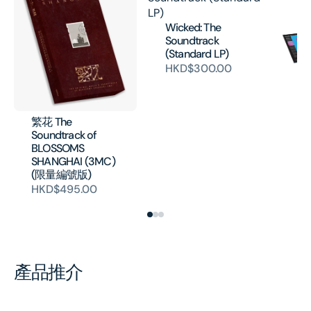
Wicked: The
Soundtrack
(Standard LP)
HKD$300.00
Fa
La
Ne
Co
繁花 The
19
Soundtrack of
H
BLOSSOMS
SHANGHAI (3MC)
(限量編號版)
HKD$495.00
產品推介