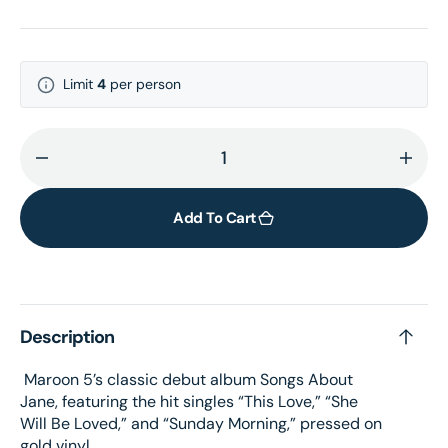
Limit
4
per person
Decrease
Incr
quantity
quant
for
for
Add To Cart
Songs
Song
About
Abou
Jane
Jane
(Gold
(Gol
Description
LP)
LP)
Maroon 5’s classic debut album Songs About
Jane, featuring the hit singles “This Love,” “She
Will Be Loved,” and “Sunday Morning,” pressed on
gold vinyl.