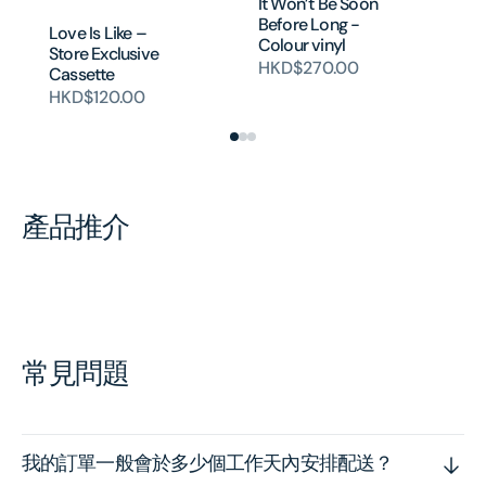
It Won’t Be Soon
Before Long -
Love Is Like –
LO
Colour vinyl
Store Exclusive
St
HKD$270.00
Cassette
H
HKD$120.00
產品推介
常見問題
我的訂單一般會於多少個工作天內安排配送？