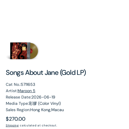
Songs About Jane (Gold LP)
Cat No.:
5711653
Artist:
Maroon 5
Release Date:
2026-06-19
Media Type:
彩膠 (Color Vinyl)
Sales Region:
Hong Kong,Macau
Regular
$270.00
price
Shipping
calculated at checkout.