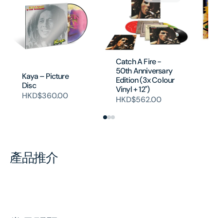
Af
Vi
Catch A Fire -
HK
50th Anniversary
Kaya – Picture
Edition (3x Colour
Disc
Vinyl + 12'')
HKD$360.00
HKD$562.00
產品推介