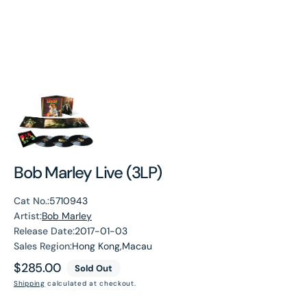
Bob Marley Live (3LP)
Cat No.:
5710943
Artist:
Bob Marley
Release Date:
2017-01-03
Sales Region:
Hong Kong,Macau
Regular
$285.00
Sold Out
price
Shipping
calculated at checkout.