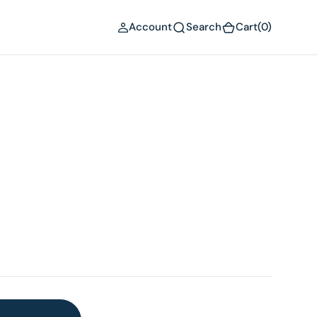
(0)
Account
Search
Cart
(0)