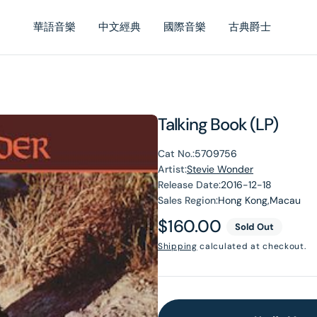
華語音樂
中文經典
國際音樂
古典爵士
Talking Book (LP)
Cat No.:
5709756
Artist:
Stevie Wonder
Release Date:
2016-12-18
Sales Region:
Hong Kong,Macau
Regular
$160.00
Sold Out
price
Shipping
calculated at checkout.
en
dia