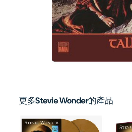
1
in
gal
vi
更多
Stevie Wonder
的產品