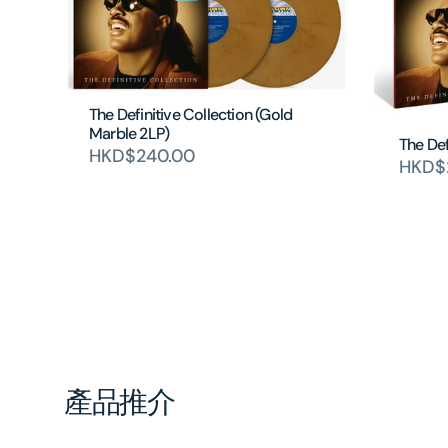
The Definitive Collection (Gold
Marble 2LP)
The Def
HKD$240.00
HKD$
產品推介