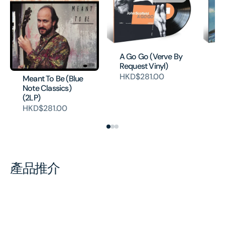
I 
A Go Go (Verve By
Ho
Request Vinyl)
(B
HKD$281.00
Meant To Be (Blue
Ed
Note Classics)
H
(2LP)
HKD$281.00
產品推介