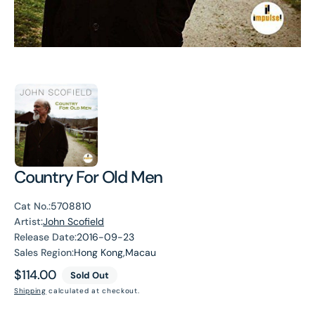
Country For Old Men
Cat No.:
5708810
Artist:
John Scofield
Release Date:
2016-09-23
Sales Region:
Hong Kong,Macau
Regular
$114.00
Sold Out
price
Shipping
calculated at checkout.