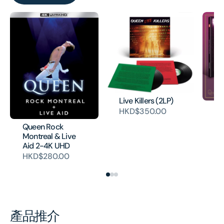
Live Killers (2LP)
Qu
HKD$350.00
H
Queen Rock
Montreal & Live
Aid 2-4K UHD
HKD$280.00
產品推介