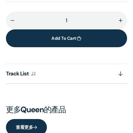
Decrease
Incr
quantity
quant
for
for
Add To Cart
On
On
Air
Air
(CD
(CD
Deluxe)
Delu
Track List
更多
Queen
的產品
查看更多