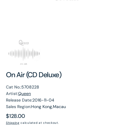
On Air (CD Deluxe)
Cat No.:
5708228
Artist:
Queen
Release Date:
2016-11-04
Sales Region:
Hong Kong,Macau
Regular
$128.00
price
Shipping
calculated at checkout.