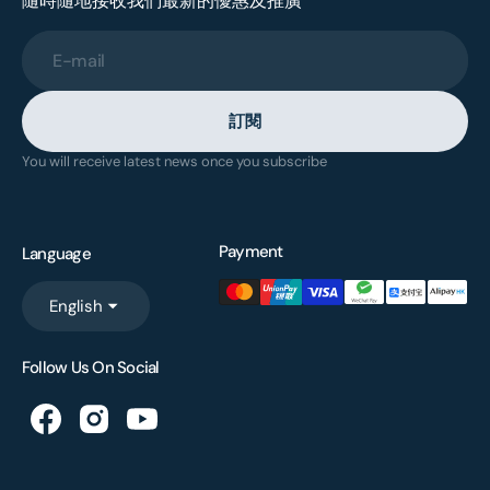
隨時隨地接收我們最新的優惠及推廣
E-mail
訂閱
You will receive latest news once you subscribe
Payment
Language
English
Follow Us On Social