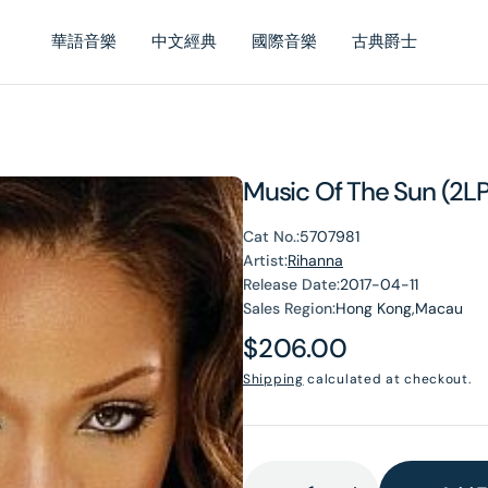
華語音樂
中文經典
國際音樂
古典爵士
Music Of The Sun (2LP
Cat No.:
5707981
Artist:
Rihanna
Release Date:
2017-04-11
Sales Region:
Hong Kong,Macau
Regular
$206.00
price
Shipping
calculated at checkout.
en
dia