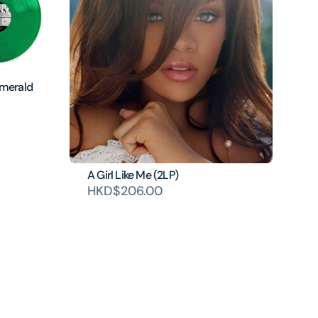
Emerald
A Girl Like Me (2LP)
HKD$206.00