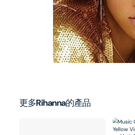
1
in
gal
vi
更多
Rihanna
的產品