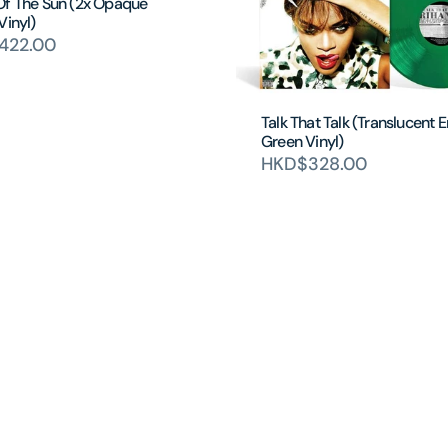
Of The Sun (2x Opaque
Vinyl)
422.00
Talk That Talk (Translucent 
Green Vinyl)
HKD$328.00