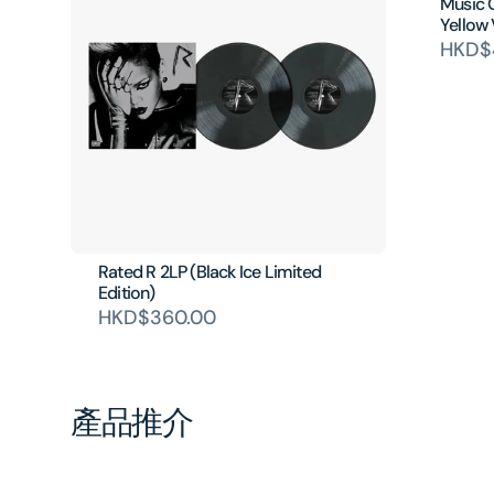
Music 
Yellow 
HKD$
Rated R 2LP (Black Ice Limited
Edition)
HKD$360.00
產品推介