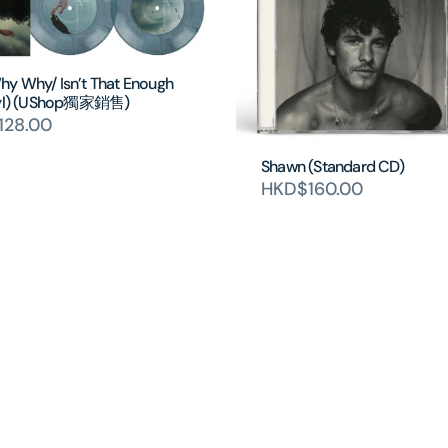
y Why/ Isn’t That Enough
nyl) (UShop獨家銷售)
128.00
Shawn (Standard CD)
HKD$160.00