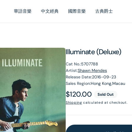
華語音樂
中文經典
國際音樂
古典爵士
Illuminate (Deluxe)
Cat No.:
5707788
Artist:
Shawn Mendes
Release Date:
2016-09-23
Sales Region:
Hong Kong,Macau
Regular
$120.00
Sold Out
price
Shipping
calculated at checkout.
en
dia