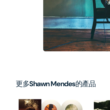
1
in
gal
vi
更多
Shawn Mendes
的產品