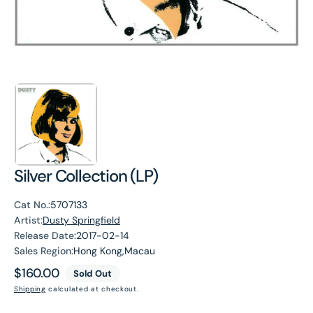
Silver Collection (LP)
Cat No.:
5707133
Artist:
Dusty Springfield
Release Date:
2017-02-14
Sales Region:
Hong Kong,Macau
Regular
$160.00
Sold Out
price
Shipping
calculated at checkout.