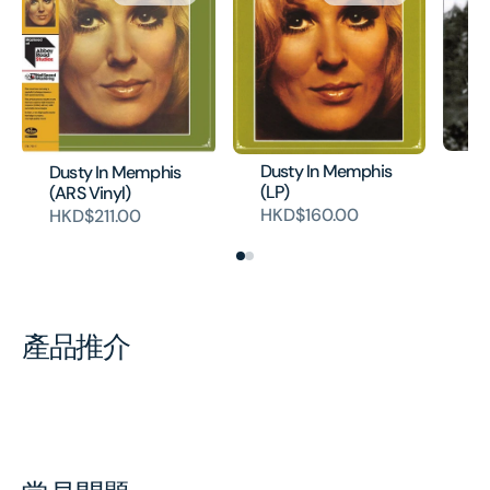
Go
Dusty In Memphis
Dusty In Memphis
H
(LP)
(ARS Vinyl)
HKD$160.00
HKD$211.00
產品推介