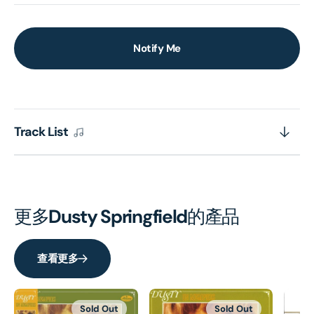
Notify Me
Track List
更多
Dusty Springfield
的產品
查看更多
Sold Out
Sold Out