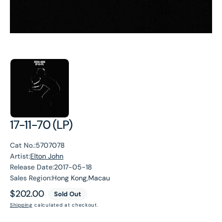
17-11-70 (LP)
Cat No.:
5707078
Artist:
Elton John
Release Date:
2017-05-18
Sales Region:
Hong Kong,Macau
Regular
$202.00
Sold Out
price
Shipping
calculated at checkout.