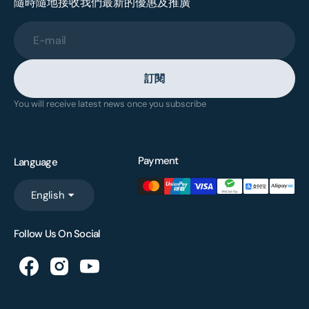
隨時隨地接收我們最新的優惠及推廣
E-mail
訂閱
You will receive latest news once you subscribe
Payment
Language
English
Follow Us On Social