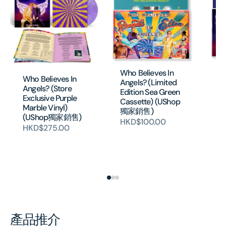
Wh
Who Believes In
Who Believes In
An
Angels? (Limited
Angels? (Store
Ed
Edition Sea Green
Exclusive Purple
Ca
Cassette) (UShop
Marble Vinyl)
獨
獨家銷售)
(UShop獨家銷售)
H
HKD$100.00
HKD$275.00
產品推介