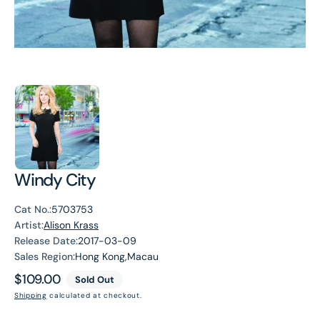
Windy City
Cat No.:
5703753
Artist:
Alison Krass
Release Date:
2017-03-09
Sales Region:
Hong Kong,Macau
Regular
$109.00
Sold Out
price
Shipping
calculated at checkout.