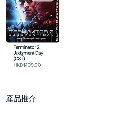
Terminator 2
Judgment Day
(OST)
HKD$109.00
產品推介