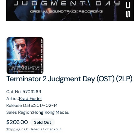
Terminator 2 Judgment Day (OST) (2LP)
Cat No.:
5703269
Artist:
Brad Fiedel
Release Date:
2017-02-14
Sales Region:
Hong Kong,Macau
Regular
$206.00
Sold Out
price
Shipping
calculated at checkout.