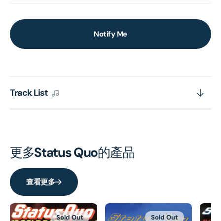
Notify Me
Track List
更多
Status Quo
的產品
查看更多
Sold Out
Sold Out