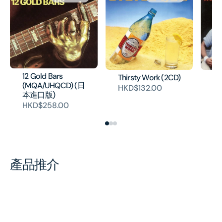
12 Gold Bars
Thirsty Work (2CD)
Ro
(MQA/UHQCD) (日
(2
HKD$132.00
本進口版)
H
HKD$258.00
產品推介