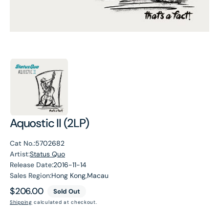
Aquostic II (2LP)
Cat No.:
5702682
Artist:
Status Quo
Release Date:
2016-11-14
Sales Region:
Hong Kong,Macau
Regular
$206.00
Sold Out
price
Shipping
calculated at checkout.