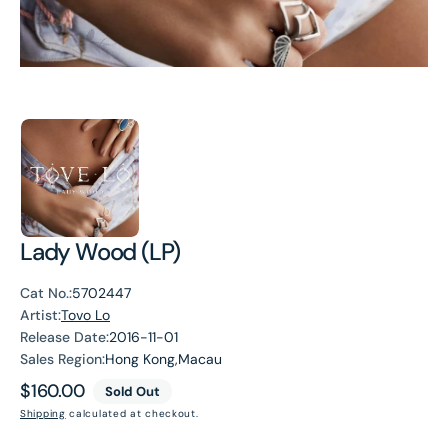
Lady Wood (LP)
Cat No.:
5702447
Artist:
Tovo Lo
Release Date:
2016-11-01
Sales Region:
Hong Kong,Macau
Regular
$160.00
Sold Out
price
Shipping
calculated at checkout.