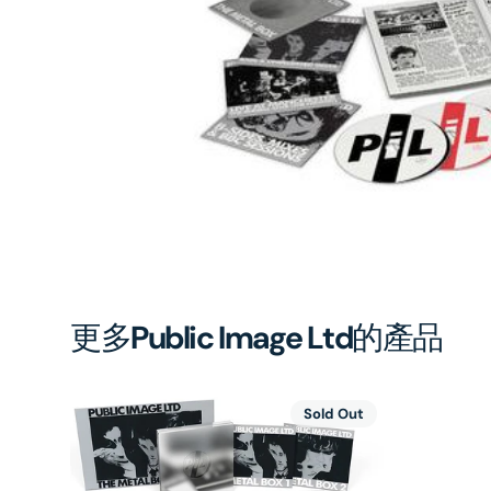
1
in
gal
vi
更多
Public Image Ltd
的產品
Sold Out