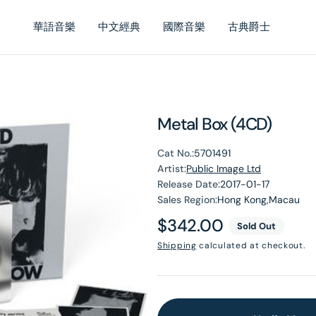
華語音樂
中文經典
國際音樂
古典爵士
Metal Box (4CD)
Cat No.:
5701491
Artist:
Public Image Ltd
Release Date:
2017-01-17
Sales Region:
Hong Kong,Macau
Regular
$342.00
Sold Out
price
Shipping
calculated at checkout.
en
dia