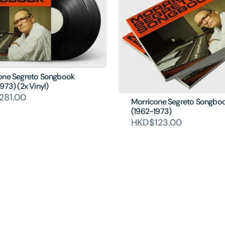
one Segreto Songbook
973) (2x Vinyl)
281.00
Morricone Segreto Songbo
(1962-1973)
HKD$123.00