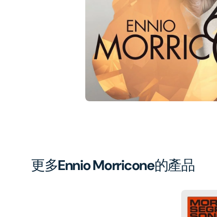
1
in
gal
vi
更多
Ennio Morricone
的產品