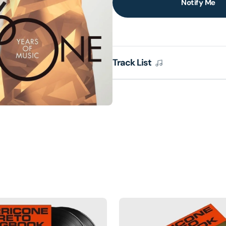
Notify Me
lery
ew
Track List