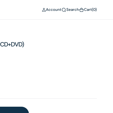
(0)
Account
Search
Cart
(0)
e CD+DVD)