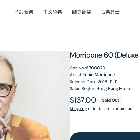
華語音樂
中文經典
國際音樂
古典爵士
Morricone 60 (Delux
Cat No.:
5700079
Artist:
Ennio Morricone
Release Date:
2016-11-11
Sales Region:
Hong Kong,Macau
Regular
$137.00
Sold Out
price
Shipping
calculated at checkout.
en
dia