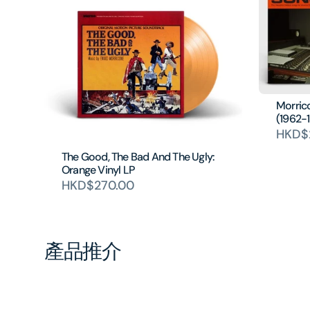
Morric
(1962-1
HKD$
The Good, The Bad And The Ugly:
Orange Vinyl LP
HKD$270.00
產品推介