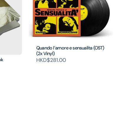
Quando l’amore e sensualita (OST)
(2x Vinyl)
HKD$281.00
ok