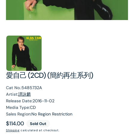
愛自己 (2CD) (簡約再生系列)
Cat No.:
5485732A
Artist:
譚詠麟
Release Date:
2016-11-02
Media Type:
CD
Sales Region:
No Region Restriction
Regular
$114.00
Sold Out
price
Shipping
calculated at checkout.