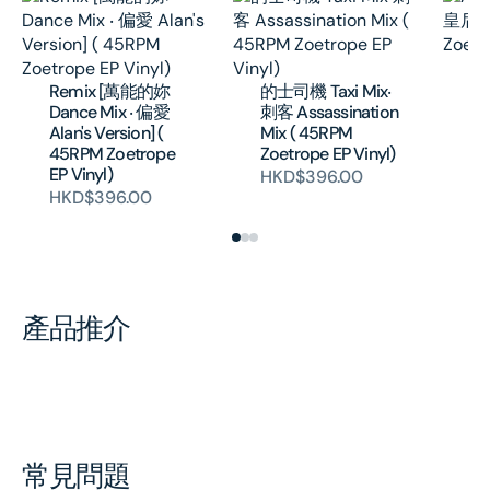
Al
[
Remix [萬能的妳
的士司機 Taxi Mix‧
( 
Dance Mix ‧ 偏愛
刺客 Assassination
EP
Alan's Version] (
Mix ( 45RPM
H
45RPM Zoetrope
Zoetrope EP Vinyl)
EP Vinyl)
HKD$396.00
HKD$396.00
產品推介
常見問題