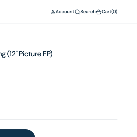
(0)
Account
Search
Cart
(0)
g (12" Picture EP)