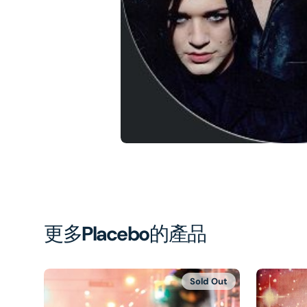
1
in
gal
vi
更多
Placebo
的產品
Sold Out