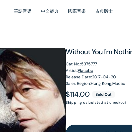
華語音樂
中文經典
國際音樂
古典爵士
Without You I'm Nothin
Cat No.:
5375777
Artist:
Placebo
Release Date:
2017-04-20
Sales Region:
Hong Kong,Macau
Regular
$114.00
Sold Out
price
Shipping
calculated at checkout.
en
dia