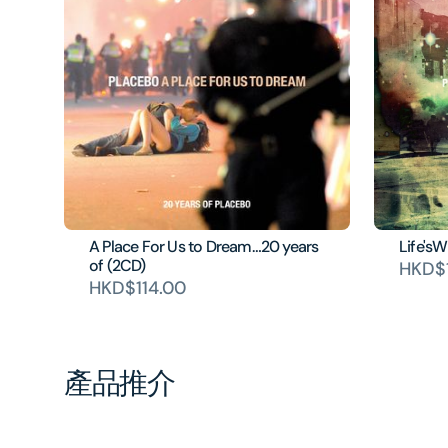
A Place For Us to Dream…20 years
Life'sW
of (2CD)
HKD$
HKD$114.00
產品推介