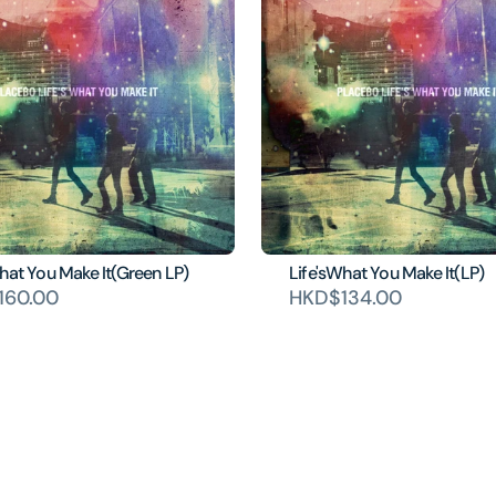
hat You Make It(Green LP)
Life'sWhat You Make It(LP)
160.00
HKD$134.00