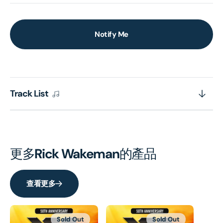
Notify Me
Track List
更多
Rick Wakeman
的產品
查看更多
Sold Out
Sold Out