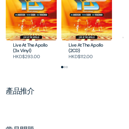
Live At The Apollo
Live At The Apollo
Pi
(3x Vinyl)
(2CD)
H
HKD$293.00
HKD$112.00
產品推介