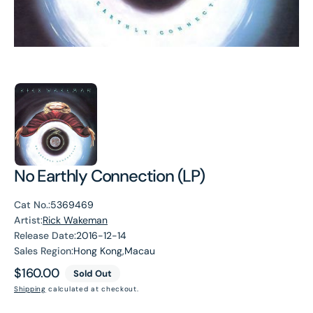
No Earthly Connection (LP)
Cat No.:
5369469
Artist:
Rick Wakeman
Release Date:
2016-12-14
Sales Region:
Hong Kong,Macau
Regular
$160.00
Sold Out
price
Shipping
calculated at checkout.