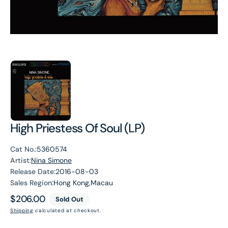
High Priestess Of Soul (LP)
Cat No.:
5360574
Artist:
Nina Simone
Release Date:
2016-08-03
Sales Region:
Hong Kong,Macau
Regular
$206.00
Sold Out
price
Shipping
calculated at checkout.