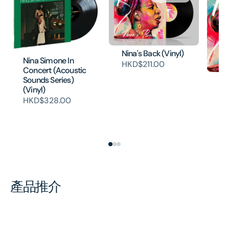
Nina's Back (Vinyl)
Nina Simone In
HKD$211.00
Concert (Acoustic
Sounds Series)
Ni
(Vinyl)
H
HKD$328.00
產品推介