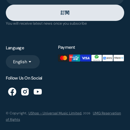
訂閱
You will receive latest news once you subscribe
Payment
Language
English
Follow Us On Social
© Copyright,
UShop - Universal Music Limited
,
UMG Reservation
2026
of Rights