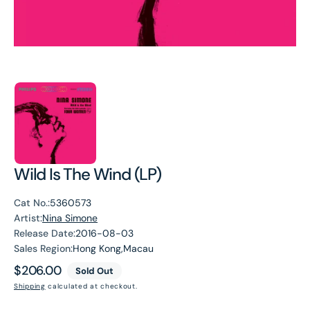
Wild Is The Wind (LP)
Cat No.:
5360573
Artist:
Nina Simone
Release Date:
2016-08-03
Sales Region:
Hong Kong,Macau
Regular
$206.00
Sold Out
price
Shipping
calculated at checkout.