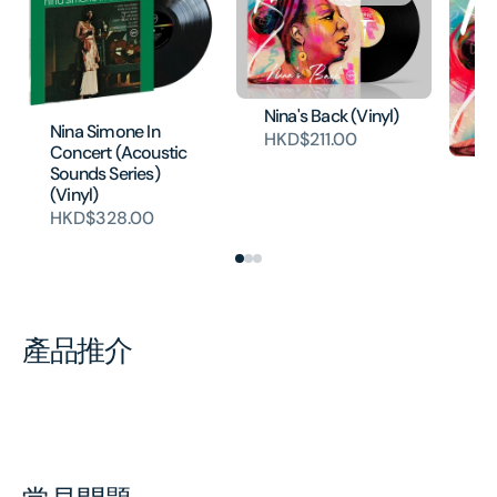
Nina's Back (Vinyl)
Nina Simone In
HKD$211.00
Concert (Acoustic
Sounds Series)
Ni
(Vinyl)
H
HKD$328.00
產品推介