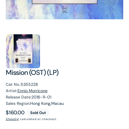
Mission (OST) (LP)
Cat No.:
5355228
Artist:
Ennio Morricone
Release Date:
2016-11-01
Sales Region:
Hong Kong,Macau
Regular
$160.00
Sold Out
price
Shipping
calculated at checkout.