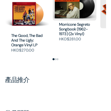
Morricone Segreto
Songbook (1962-
Mo
1973) (2x Vinyl)
The Good, The Bad
So
HKD$281.00
And The Ugly:
19
Orange Vinyl LP
H
HKD$270.00
產品推介