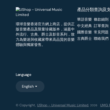
產品分類
查詢及
華語音樂
條款細則
環球音樂香港官方網上商店，提供正
中文經典
訂單查詢
版音樂產品及限量珍藏版本，涵蓋中
國際音樂
常見問題
外流行、古典、爵士及影音系列，致
古典爵士
聯絡我們
力為樂迷與收藏家帶來高品質的音樂
體驗與獨家發售。
Language
English
© Copyright,
UShop - Universal Music Limited
,
UMG R
2026