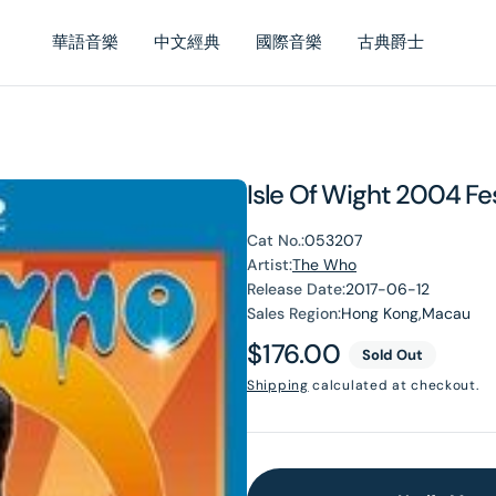
華語音樂
中文經典
國際音樂
古典爵士
Isle Of Wight 2004 Fes
Cat No.:
053207
Artist:
The Who
Release Date:
2017-06-12
Sales Region:
Hong Kong,Macau
Regular
$176.00
Sold Out
price
Shipping
calculated at checkout.