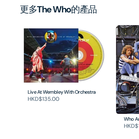
更多
The Who
的產品
Live At Wembley With Orchestra
HKD$135.00
Who Ar
HKD$