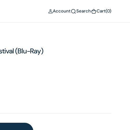
(0)
Account
Search
Cart
(0)
tival (Blu-Ray)