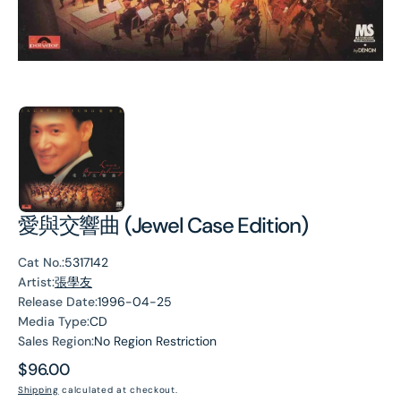
愛與交響曲 (Jewel Case Edition)
Cat No.:
5317142
Artist:
張學友
Release Date:
1996-04-25
Media Type:
CD
Sales Region:
No Region Restriction
Regular
$96.00
price
Shipping
calculated at checkout.