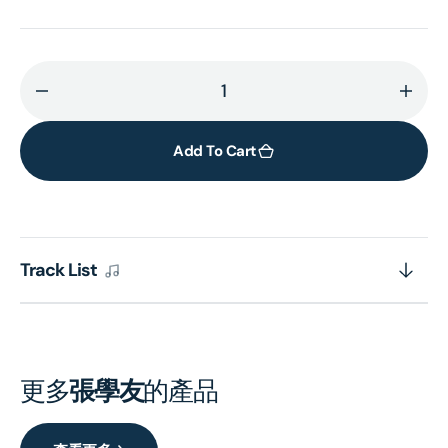
Decrease
Incr
quantity
quant
for
for
Add To Cart
愛
愛
與
與
交
交
響
響
Track List
曲
曲
(Jewel
(Jew
Case
Case
Edition)
Editi
更多
張學友
的產品