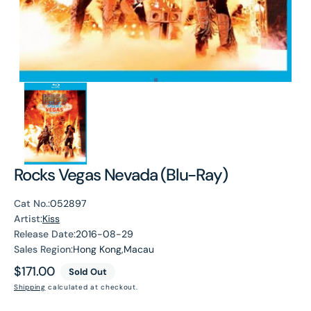
Rocks Vegas Nevada (Blu-Ray)
Cat No.:
052897
Artist:
Kiss
Release Date:
2016-08-29
Sales Region:
Hong Kong,Macau
Regular
$171.00
Sold Out
price
Shipping
calculated at checkout.