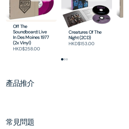
Ki
Off The
So
Soundboard: Live
Creatures Of The
In
In Des Moines 1977
Night (2CD)
Re
(2x Vinyl)
HKD$153.00
H
HKD$258.00
產品推介
常見問題