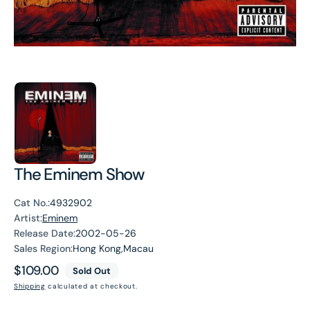
The Eminem Show
Cat No.:
4932902
Artist:
Eminem
Release Date:
2002-05-26
Sales Region:
Hong Kong,Macau
Regular
$109.00
Sold Out
price
Shipping
calculated at checkout.