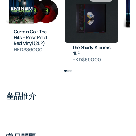
Curtain Call: The
En
Hits - Rose Petal
Vi
Red Vinyl (2LP)
H
The Shady Albums
HKD$360.00
4LP
HKD$590.00
產品推介