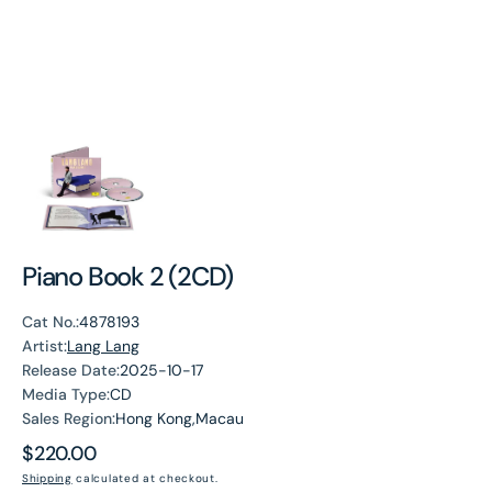
Piano Book 2 (2CD)
Cat No.:
4878193
Artist:
Lang Lang
Release Date:
2025-10-17
Media Type:
CD
Sales Region:
Hong Kong,Macau
Regular
$220.00
price
Shipping
calculated at checkout.