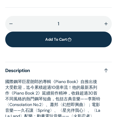
Decrease
Incr
quantity
quant
for
for
Add To Cart
Piano
Pian
Book
Book
2
2
(2CD)
(2CD
Description
國際鋼琴巨星朗郎的專輯《Piano Book》自推出後
大受歡迎，迄今累積超過10億串流！他的最新系列
作《Piano Book 2》延續前作精神，收錄超過30首
不同風格的熱門鋼琴短曲，包括古典音樂——李斯特
〈Consolation No.2〉、蕭邦〈幻想即興曲〉；電影
音樂——久石讓〈Spring〉、〈星光伴我心〉、〈La
La Land〉配樂；動畫電玩音樂——〈火影忍者〉、