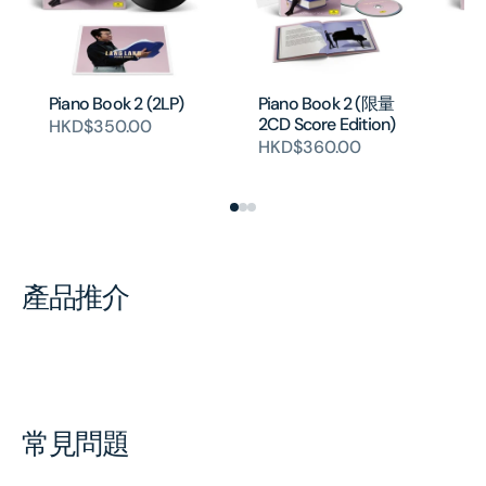
Piano Book 2 (2LP)
Piano Book 2 (限量
Pi
2CD Score Edition)
Ma
HKD$350.00
(
HKD$360.00
H
產品推介
常見問題