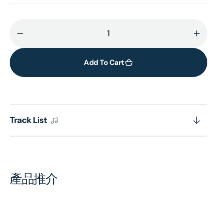
Decrease
Incr
quantity
quant
for
for
Add To Cart
Complete
Comp
Philips
Phili
Recordings
Reco
(21CD)
(21C
Track List
產品推介