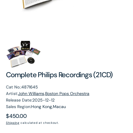
Complete Philips Recordings (21CD)
Cat No.:
4871645
Artist:
John Williams,Boston Pops Orchestra
Release Date:
2025-12-12
Sales Region:
Hong Kong,Macau
Regular
$450.00
price
Shipping
calculated at checkout.