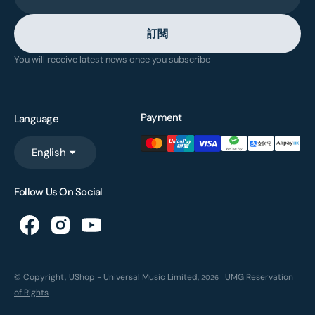
訂閱
You will receive latest news once you subscribe
Payment
Language
English
Follow Us On Social
© Copyright,
UShop - Universal Music Limited
,
UMG Reservation
2026
of Rights