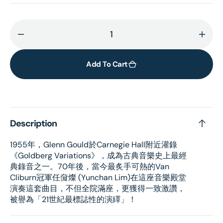
Decrease
Incr
quantity
quant
for
for
Add To Cart
Bach:
Bach
Goldberg
Gold
Variations
Varia
(2LP)
(2LP)
Description
1955年，Glenn Gould於Carnegie Hall附近灌錄
《Goldberg Variations》，成為古典音樂史上最經
典錄音之一。70年後，當今最炙手可熱的Van
Cliburn冠軍任奫燦 (Yunchan Lim)在這座音樂殿堂
演奏這套曲目，不但全院滿座，更獲得一致激讚，
被譽為「21世紀最標誌性的演繹」！