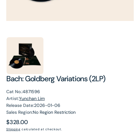
Bach: Goldberg Variations (2LP)
Cat No.:
4871596
Artist:
Yunchan Lim
Release Date:
2026-01-06
Sales Region:
No Region Restriction
Regular
$328.00
price
Shipping
calculated at checkout.