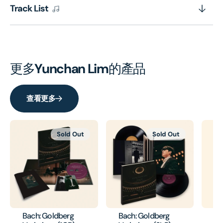
Track List
更多
Yunchan Lim
的產品
查看更多
Sold Out
Sold Out
Bach: Goldberg
Bach: Goldberg
Ba