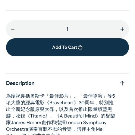
Decrease
Incr
quantity
quant
for
for
Add To Cart
Braveheart
Brav
(OST)
(OST
(Limited
(Limi
Edition
Editi
Description
-
-
Black
Blac
為慶祝囊括奧斯卡「最佳影片」、「最佳導演」等5
with
with
項大獎的經典電影《Braveheart》30周年，特別推
Blue
Blue
出全新紀念版原聲大碟，以及首次推出限量版藍黑
Streak)
Strea
膠，收錄《Titanic》、《A Beautiful Mind》的配樂
(2LP)
(2LP)
家James Horner創作和指揮London Symphony
Orchestra演奏百聽不厭的音樂，陪伴主角Mel