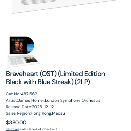
Braveheart (OST) (Limited Edition -
Black with Blue Streak) (2LP)
Cat No.:
4871562
Artist:
James Horner,London Symphony Orchestra
Release Date:
2025-12-12
Sales Region:
Hong Kong,Macau
Regular
$380.00
price
Shipping
calculated at checkout.