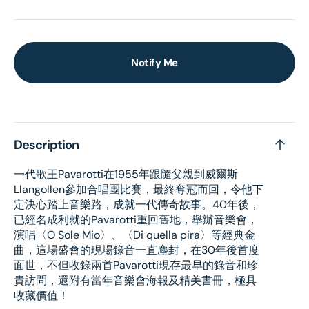
Notify Me
Description
一代歌王Pavarotti在1955年跟隨父親到威爾斯
Llangollen參加合唱團比賽，最終奪冠而回，令他下
定決心踏上音樂路，成就一代傳奇故事。40年後，
已經名成利就的Pavarotti重回舊地，舉辦音樂會，
演唱〈O Sole Mio〉、〈Di quella pira〉等經典金
曲，這場盛會的現場錄音一直塵封，在30年後首度
面世，不但收錄兩首Pavarotti現存最早的錄音和珍
貴訪問，還附有當年音樂會海報及精美書冊，極具
收藏價值！