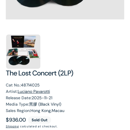
The Lost Concert (2LP)
Cat No.:
48714025
Artist:
Luciano Pavarotti
Release Date:
2025-11-21
Media Type:
黑膠 (Black Vinyl)
Sales Region:
Hong Kong,Macau
Regular
$936.00
Sold Out
price
Shipping
calculated at checkout.