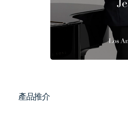
1
in
gal
vi
產品推介