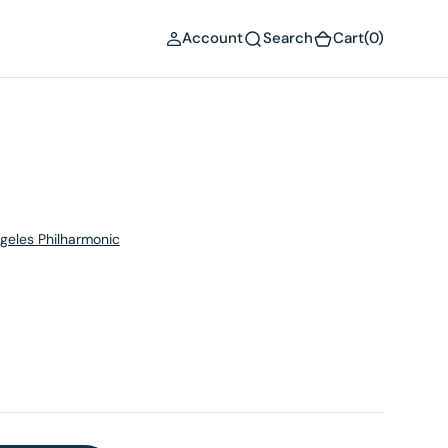
(0)
Account
Search
Cart
(0)
geles Philharmonic