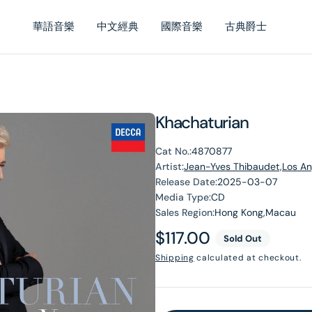
華語音樂
中文經典
國際音樂
古典爵士
Khachaturian
Cat No.:
4870877
Artist:
Jean-Yves Thibaudet,Los An
Release Date:
2025-03-07
Media Type:
CD
Sales Region:
Hong Kong,Macau
Regular
$117.00
Sold Out
price
Shipping
calculated at checkout.
en
dia