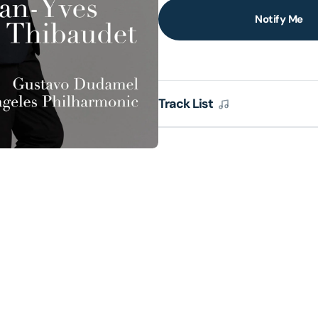
Notify Me
lery
ew
Track List