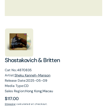
Shostakovich & Britten
Cat No.:
4870835
Artist:
Sheku Kanneh-Manson
Release Date:
2025-05-09
Media Type:
CD
Sales Region:
Hong Kong,Macau
Regular
$117.00
price
Shipping
calculated at checkout.